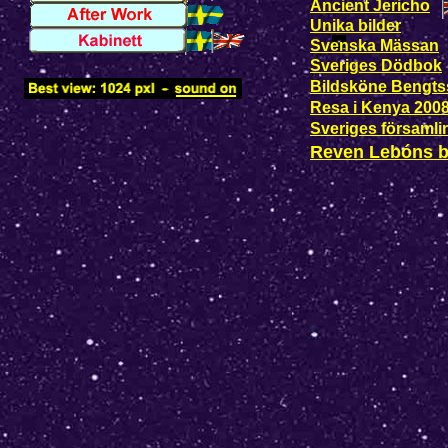
Ancient Jericho
Unika bilder
Svenska Mässan
Sveriges Dödbok
Bildsköne Bengt
Resa i Kenya 200
Sveriges församli
Reven Lebóns b