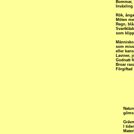
Bommar, k
Inväxling
Rök, ånga,
Möten me
Regn, blå
Svartkläd
som klippe
Människor
som missa
eller kans
Laviner, 
Godnatt f
Broar ras
Förgiftad
Natur
göms 
Grävn
I tid
Materi