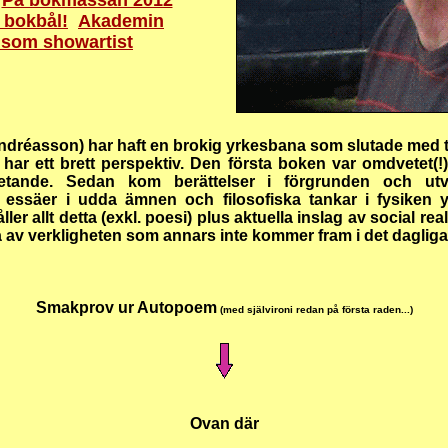
På bokmässan 2012
 bokbål!
Akademin
 som showartist
ndréasson) har haft en brokig yrkesbana som slutade med tj
n har ett brett perspektiv. Den första boken var omdvetet(
etande. Sedan kom berättelser i förgrunden och utv
er, essäer i udda ämnen och filosofiska tankar i fysiken y
er allt detta (exkl. poesi) plus aktuella inslag av social r
a av verkligheten som annars inte kommer fram i det dagliga 
Smakprov ur Autopoem
(med självironi redan på första raden...)
Ovan där