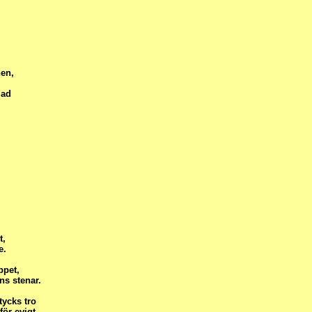
en,
lad
t,
e.
ppet,
ns stenar.
tycks tro
för evigt.