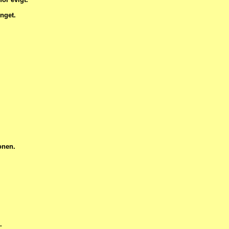
nget.
onen.
.