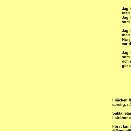
Jag h
utan 
Jag h
som 
Jag h
men d
När j
var d
Jag h
som t
och i
gör d
I bäcken f
spretig, n
Sakta leta
i strömmen
Först fann
fåfängt sl