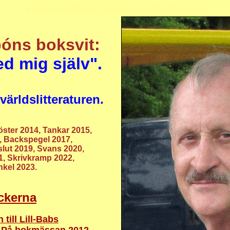
google-site-verification: google88dce7d32fa88e0a.html
óns boksvit:
ed mig själv".
 världslitteraturen.
ster 2014, Tankar 2015,
, Backspegel 2017,
slut 2019, Svans 2020,
1, Skrivkramp 2022,
nkel 2023.
ckerna
 till Lill-Babs