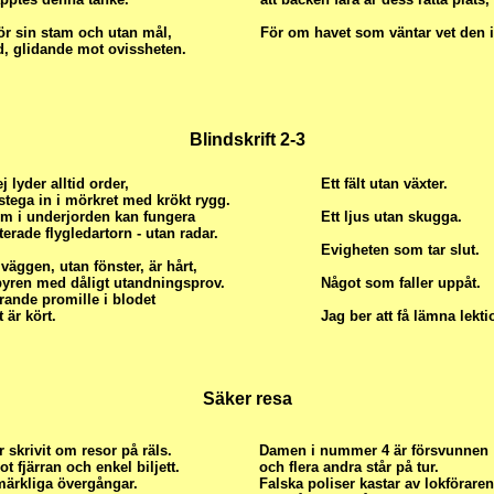
ör sin stam och utan mål,
För om havet som väntar vet den i
, glidande mot ovissheten.
Blindskrift 2-3
j lyder alltid order,
Ett fält utan växter.
stega in i mörkret med krökt rygg.
um i underjorden kan fungera
Ett ljus utan skugga.
erade flygledartorn - utan radar.
Evigheten som tar slut.
i väggen, utan fönster, är hårt,
ren med dåligt utandningsprov.
Något som faller uppåt.
rande promille i blodet
 är kört.
Jag ber att få lämna lekti
Säker resa
 skrivit om resor på räls.
Damen i nummer 4 är försvunnen
 fjärran och enkel biljett.
och flera andra står på tur.
märkliga övergångar.
Falska poliser kastar av lokföraren