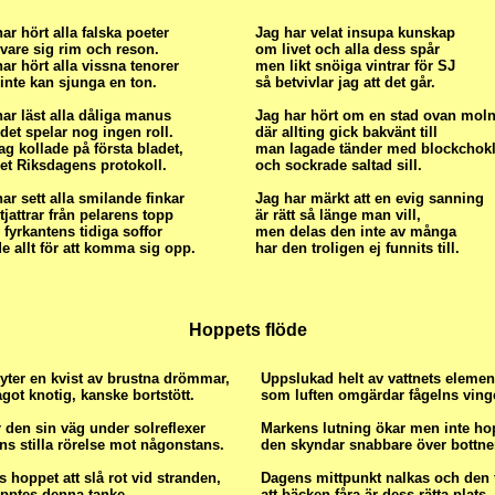
ar hört alla falska poeter
Jag har velat insupa kunskap
vare sig rim och reson.
om livet och alla dess spår
ar hört alla vissna tenorer
men likt snöiga vintrar för SJ
inte kan sjunga en ton.
så betvivlar jag att det går.
ar läst alla dåliga manus
Jag har hört om en stad ovan moln
et spelar nog ingen roll.
där allting gick bakvänt till
ag kollade på första bladet,
man lagade tänder med blockchok
et Riksdagens protokoll.
och sockrade saltad sill.
ar sett alla smilande finkar
Jag har märkt att en evig sanning
jattrar från pelarens topp
är rätt så länge man vill,
 fyrkantens tidiga soffor
men delas den inte av många
e allt för att komma sig opp.
har den troligen ej funnits till.
Hoppets flöde
lyter en kvist av brustna drömmar,
Uppslukad helt av vattnets elemen
ågot knotig, kanske bortstött.
som luften omgärdar fågelns ving
r den sin väg under solreflexer
Markens lutning ökar men inte ho
s stilla rörelse mot någonstans.
den skyndar snabbare över bottne
s hoppet att slå rot vid stranden,
Dagens mittpunkt nalkas och den 
äpptes denna tanke.
att bäcken fåra är dess rätta plats, 