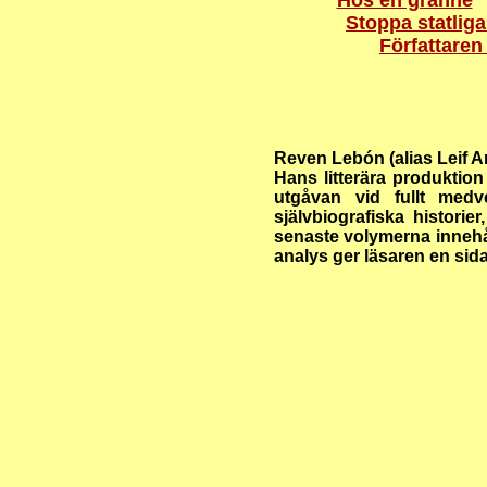
Hos en granne
Stoppa statliga
Författaren
Reven Lebón (alias Leif A
Hans litterära produktio
utgåvan vid fullt medv
självbiografiska histori
senaste volymerna innehåll
analys ger läsaren en sid