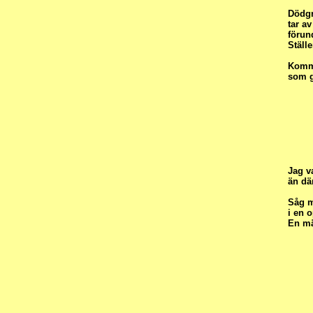
Dödgr
tar av
förun
Ställe
Komme
som g
Jag v
än dä
Såg m
i en 
En mä