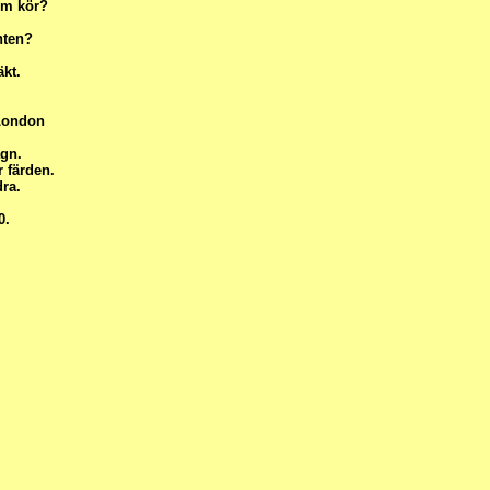
om kör?
nten?
äkt.
 London
agn.
 färden.
ra.
0.