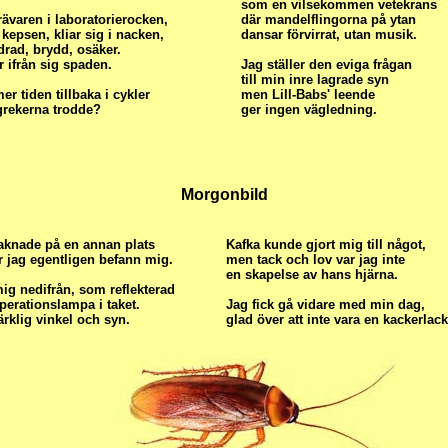
som en vilsekommen vetekrans
ävaren i laboratorierocken,
där mandelflingorna på ytan
 kepsen, kliar sig i nacken,
dansar förvirrat, utan musik.
drad, brydd, osäker.
r ifrån sig spaden.
Jag ställer den eviga frågan
till min inre lagrade syn
r tiden tillbaka i cykler
men Lill-Babs' leende
rekerna trodde?
ger ingen vägledning.
Morgonbild
aknade på en annan plats
Kafka kunde gjort mig till något,
r jag egentligen befann mig.
men tack och lov var jag inte
en skapelse av hans hjärna.
ig nedifrån, som reflekterad
operationslampa i taket.
Jag fick gå vidare med min dag,
rklig vinkel och syn.
glad över att inte vara en kackerlack