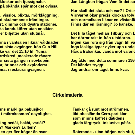
lockor och ljussignaler.
Jan Långben frågar: Vem är det s
 på okända spår mot det ovissa.
Hur skall det sluta och var? I Orie
 visslor, blixtar, mörkläggning.
Virrvarret ökar precis klockan tolv
d skrämmande främlingar.
och normalkaos liknar en västanfl
st, dimma och dystra stationer.
Finns där en lösning? Jo kanske.
da konduktörer utan ansikten
r biljetter utan slutmål.
Det lilla tåget mellan Tilbury och
har dörrar rakt in från utsidorna.
na i väntsalen liknar våldnader
Ingen kan röra sig från vagn till v
t sista avgången från Gun Hill
Inga läskiga typer dyker upp under
ke var det 15:10 till Yuma.
Hårda träbänkar, vända mot varand
jordskred, maskerade rånare.
ör sista gången i sovkupén.
Jag åkte med detta sommaren 196
ar, brinner och exploderar.
Det kändes tryggt.
 mat i restaurangvagnen.
Jag undrar om tåget finns kvar.
Cirkelmateria
ens märkliga babusjkor
Tankar gå runt mot strömmen,
i mikrokosmos' osynlighet.
likt obestämda Cern-partiklar
som minns kaffet i dåtidens
ing nedåt, bakåt, vartåt?
glada färgtryck, inklusive påtår.
en? Marken? Luften?
en ger fler frågor än svar.
Roterande - utan början och slut,