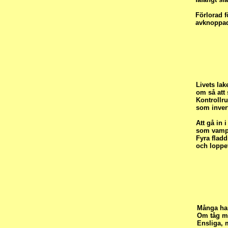
Förlorad f
avknoppad
Livets lake
om så att 
Kontrollr
som invert
Att gå in 
som vampy
Fyra fladd
och loppet
Många har
Om tåg mot
Ensliga, 