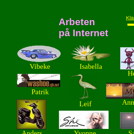
Kl
Arbeten
på Internet
Vibeke
Isabella
H
Patrik
Ann
Leif
Anders
Yvonne
S