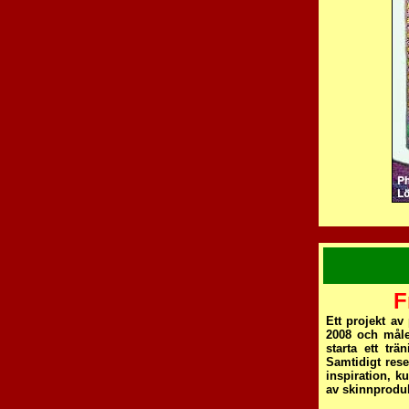
F
Ett projekt av
2008 och måle
starta ett trä
Samtidigt rese
inspiration, k
av skinnproduk