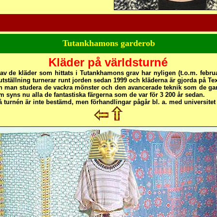
n@yahoo.se lösen83784613
Tutankhamons garderob
Kläder på världsturné
av de kläder som hittats i Tutankhamons grav har nyligen (t.o.m. februar
tställning turnerar runt jorden sedan 1999 och kläderna är gjorda på Te
an man studera de vackra mönster och den avancerade teknik som de ga
 syns nu alla de fantastiska färgerna som de var för 3 200 år sedan.
å turnén är inte bestämd, men förhandlingar pågår bl. a. med universitet