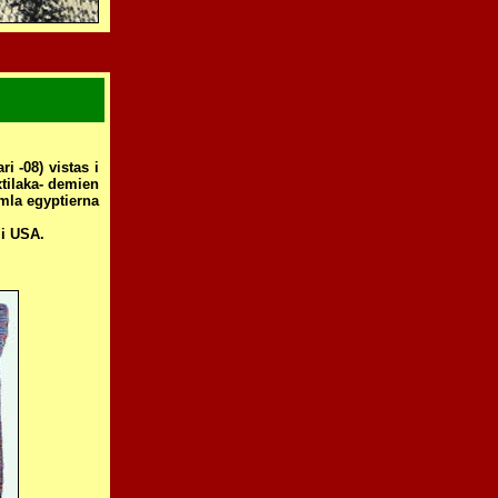
i -08) vistas i
xtilaka- demien
mla egyptierna
 i USA.