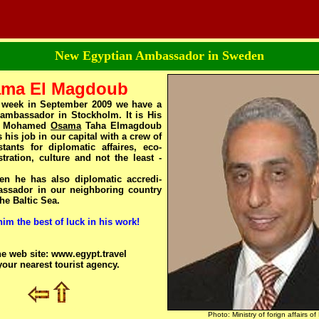
New Egyptian Ambassador in Sweden
ma El Magdoub
t week in September 2009 we have a
ambassador in Stockholm. It is His
Mr Mohamed
Osama
Taha Elmagdoub
 his job in our capital with a crew of
tants for diplomatic affaires, eco-
ration, culture and not the least -
n he has also diplomatic accredi-
assador in our neighboring country
he Baltic Sea.
im the best of luck in his work!
the web site: www.egypt.travel
our nearest tourist agency.
n@yahoo.se lösen83784613
Photo: Ministry of forign affairs of 