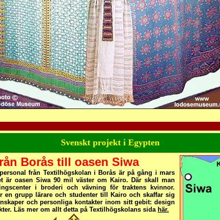
Svenskt projekt i Egypten
rån Borås till oasen Siwa
 personal från Textilhögskolan i Borås är på gång i mars
t är oasen Siwa 90 mil väster om Kairo. Där skall man
ningscenter i broderi och vävning för traktens kvinnor.
r en grupp lärare och studenter till Kairo och skaffar sig
unskaper och personliga kontakter inom sitt gebit: design
ter. Läs mer om allt detta på Textilhögskolans sida
här.