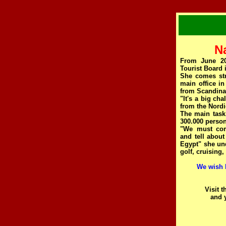
N
From June 20
Tourist Board 
She comes stra
main office in
from Scandina
"It's a big ch
from the Nordi
The main task 
300.000 person
"We must com
and tell about
Egypt" she und
golf, cruising
We wish h
Visit 
and y