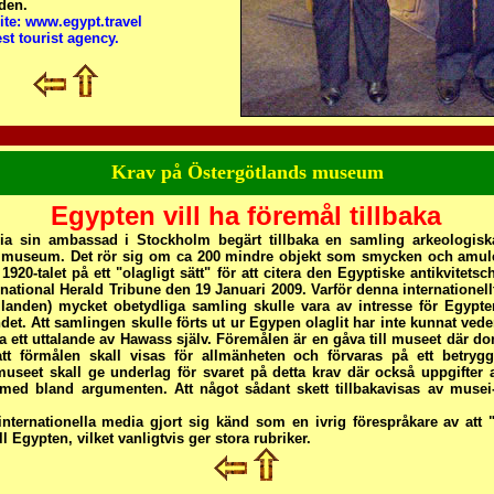
den.
site: www.egypt.travel
st tourist agency.
Krav på Östergötlands museum
Egypten vill ha föremål tillbaka
ia sin ambassad i Stockholm begärt tillbaka en samling arkeologisk
 museum. Det rör sig om ca 200 mindre objekt som smycken och amul
 1920-talet på ett "olagligt sätt" för att citera den Egyptiske antikvitets
rnational Herald Tribune den 19 Januari 2009. Varför denna internationell
llanden) mycket obetydliga samling skulle vara av intresse för Egypte
andet. Att samlingen skulle förts ut ur Egypen olaglit har inte kunnat ved
ara ett uttalande av Hawass själv. Föremålen är en gåva till museet där do
 att förmålen skall visas för allmänheten och förvaras på ett betryg
useet skall ge underlag för svaret på detta krav där också uppgifter a
 med bland argumenten. Att något sådant skett tillbakavisas av musei
nternationella media gjort sig känd som en ivrig förespråkare av att "
ill Egypten, vilket vanligtvis ger stora rubriker.