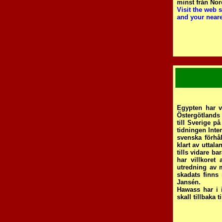
minst från Nor
Visit the web 
and your neare
Egypten har v
Östergötlands
till Sverige på
tidningen Inte
svenska förhå
klart av uttal
tills vidare b
har villkoret
utredning av m
skadats finns
Jansén.
Hawass har i i
skall tillbaka t