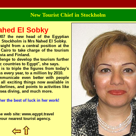
New Tourist Chief in Stockholm
ahed El Sobky
07 the new head of the Egyptian
i Stockholm is Mrs Nahed El Sobky.
ight from a central position at the
 Cairo to take charge of the tourism
via and Finland.
allenge to develop the tourism further
c countries to Egypt", she says.
is to triple the figures from today's
s every year, to a million by 2010.
municate even better with people
 all exciting things now available in
erlines, and points to activities like
, sea diving, and much more.
er the best of luck in her work!
the web site: www.egypt.travel
our nearest tourist agency.