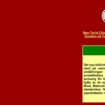
New Turist Chi
Egypten på T
Det nya bibliot
vävd på samm
utställninge
projektledare,
ansvarig för 
hjälp av de e
Mesa Matrouh
vävtekniken. 
uppskattades m