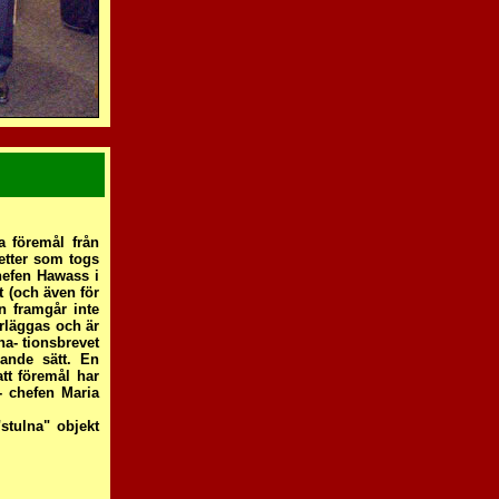
a föremål från
etter som togs
chefen Hawass i
t (och även för
n framgår inte
erläggas och är
na- tionsbrevet
gande sätt. En
tt föremål har
- chefen Maria
stulna" objekt