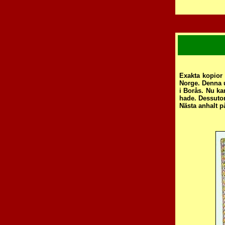
idleif.andreasso
Exakta kopior 
Norge. Denna u
i Borås. Nu k
hade. Dessutom
Nästa anhalt p