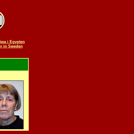
Siwa i Egypten
r in Sweden