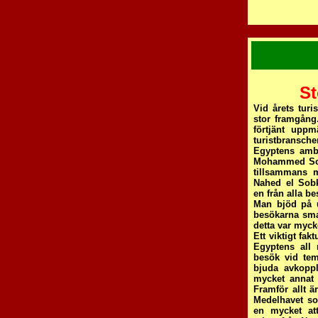
St
Vid årets tur
stor framgång.
förtjänt uppm
turistbransch
Egyptens amb
Mohammed Sou
tillsammans m
Nahed el Sobk
en från alla be
Man bjöd på 
besökarna sma
detta var myck
Ett viktigt f
Egyptens all m
besök vid tem
bjuda avkopp
mycket annat i
Framför allt 
Medelhavet so
en mycket att