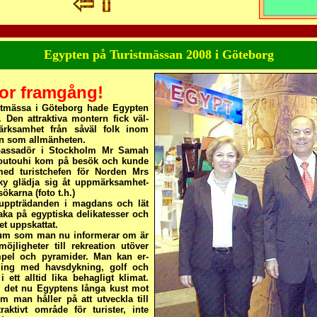
Egypten på Turistmässan 2008 i Göteborg
or framgång!
istmässa i Göteborg hade Egypten
 Den attraktiva montern fick väl-
ärksamhet från såväl folk inom
en som allmänheten.
assadör i Stockholm Mr Samah
touhi kom på besök och kunde
ed turistchefen för Norden Mrs
y glädja sig åt uppmärksamhet-
sökarna (foto t.h.)
uppträdanden i magdans och lät
ka på egyptiska delikatesser och
et uppskattat.
aktum som man nu informerar om är
öjligheter till rekreation utöver
pel och pyramider. Man kan er-
ling med havsdykning, golf och
 ett alltid lika behagligt klimat.
är det nu Egyptens långa kust mot
m man håller på att utveckla till
raktivt område för turister, inte