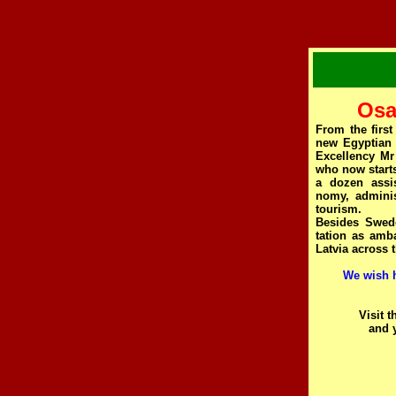
Osa
From the firs
new Egyptian 
Excellency 
who now starts
a dozen assis
nomy, administ
tourism.
Besides Swede
tation as amb
Latvia across t
We wish h
Visit 
and y
idleif.andreasso