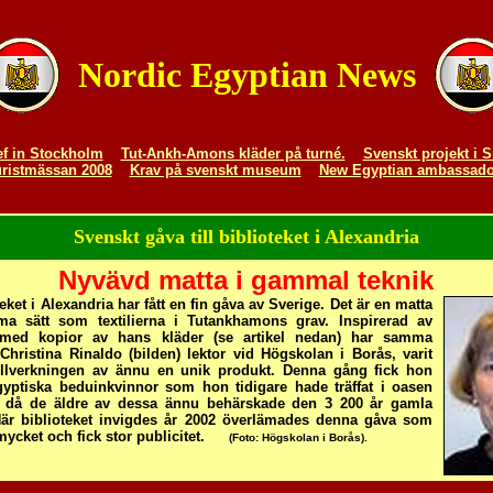
Nordic Egyptian News
ef in Stockholm
Tut-Ankh-Amons kläder på turné.
Svenskt projekt i 
uristmässan 2008
Krav på svenskt museum
New Egyptian ambassado
Svenskt gåva till biblioteket i Alexandria
Nyvävd matta i gammal teknik
eket i Alexandria har fått en fin gåva av Sverige. Det är en matta
a sätt som textilierna i Tutankhamons grav. Inspirerad av
n med kopior av hans kläder (se artikel nedan) har samma
 Christina Rinaldo (bilden) lektor vid Högskolan i Borås, varit
tillverkningen av ännu en unik produkt. Denna gång fick hon
gyptiska beduinkvinnor som hon tidigare hade träffat i oasen
 då de äldre av dessa ännu behärskade den 3 200 år gamla
När biblioteket invigdes år 2002 överlämades denna gåva som
ycket och fick stor publicitet.
(Foto: Högskolan i Borås).