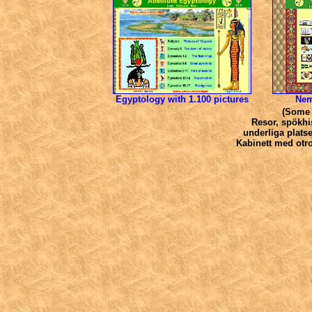
Egyptology with 1.100 pictures
Nem
(Some 
Resor, spökhi
underliga plats
Kabinett med otr