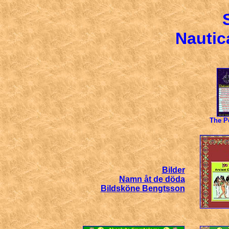
Nautic
The P
Bilder
Namn åt de döda
Bildsköne Bengtsson